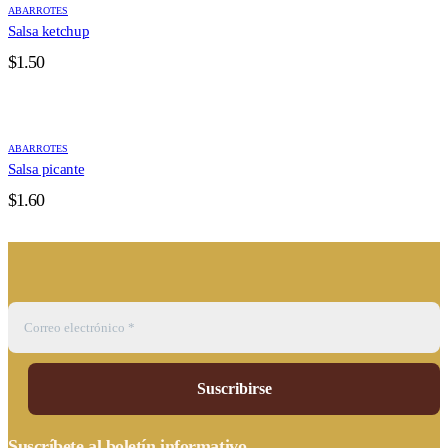
ABARROTES
Salsa ketchup
$
1.50
ABARROTES
Salsa picante
$
1.60
Suscríbete al boletín informativo