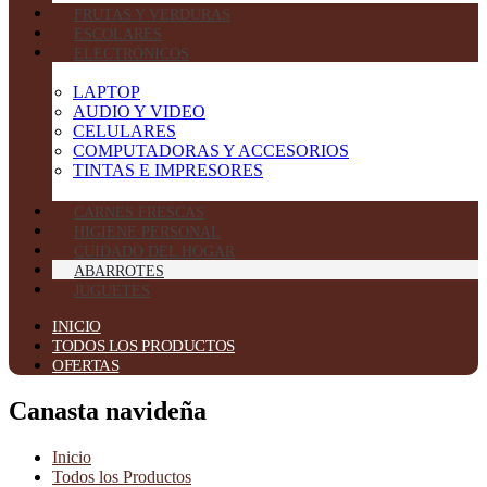
FRUTAS Y VERDURAS
ESCOLARES
ELECTRÓNICOS
LAPTOP
AUDIO Y VIDEO
CELULARES
COMPUTADORAS Y ACCESORIOS
TINTAS E IMPRESORES
CARNES FRESCAS
HIGIENE PERSONAL
CUIDADO DEL HOGAR
ABARROTES
JUGUETES
INICIO
TODOS LOS PRODUCTOS
OFERTAS
Canasta navideña
Inicio
Todos los Productos