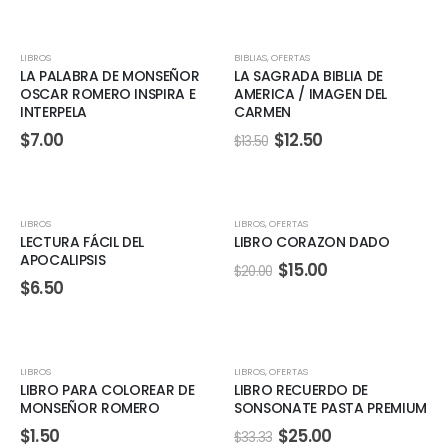
OFERTA
LIBROS
BIBLIAS
,
OFERTAS
LA PALABRA DE MONSEÑOR
LA SAGRADA BIBLIA DE
OSCAR ROMERO INSPIRA E
AMERICA / IMAGEN DEL
INTERPELA
CARMEN
El
El
$
7.00
$
12.50
$
13.50
precio
precio
original
actual
era:
es:
$13.50.
$12.50.
OFERTA
LIBROS
LIBROS
,
OFERTAS
LECTURA FÁCIL DEL
LIBRO CORAZON DADO
APOCALIPSIS
El
El
$
15.00
$
20.00
precio
precio
$
6.50
original
actual
era:
es:
$20.00.
$15.00.
OFERTA
LIBROS
LIBROS
,
OFERTAS
LIBRO PARA COLOREAR DE
LIBRO RECUERDO DE
MONSEÑOR ROMERO
SONSONATE PASTA PREMIUM
El
El
$
1.50
$
25.00
$
33.33