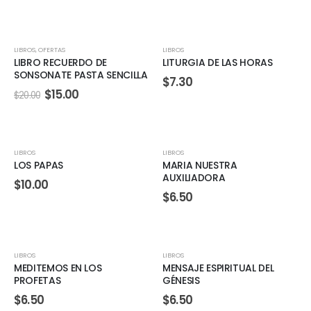
precio
precio
original
actual
era:
es:
$33.33.
$25.00.
OFERTA
LIBROS
,
OFERTAS
LIBROS
LIBRO RECUERDO DE
LITURGIA DE LAS HORAS
SONSONATE PASTA SENCILLA
$
7.30
El
El
$
15.00
$
20.00
precio
precio
original
actual
era:
es:
$20.00.
$15.00.
LIBROS
LIBROS
LOS PAPAS
MARIA NUESTRA
AUXILIADORA
$
10.00
$
6.50
LIBROS
LIBROS
MEDITEMOS EN LOS
MENSAJE ESPIRITUAL DEL
PROFETAS
GÉNESIS
$
6.50
$
6.50