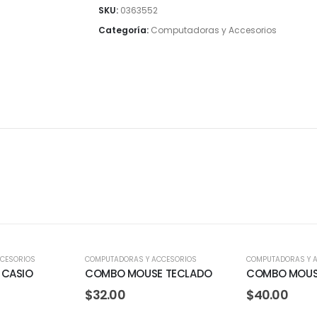
SKU:
0363552
Categoría:
Computadoras y Accesorios
CESORIOS
COMPUTADORAS Y ACCESORIOS
COMPUTADORAS Y 
 CASIO
COMBO MOUSE TECLADO
COMBO MOUS
$
32.00
$
40.00