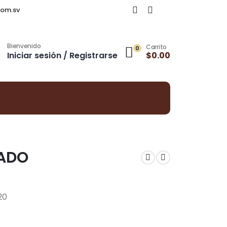
om.sv
Bienvenido
Carrito
0
Iniciar sesión / Registrarse
$
0.00
ADO
20