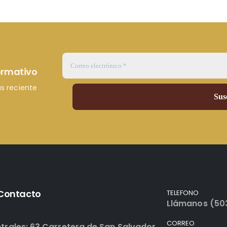
formativo
s reciente
 Contacto
TELEFONO
Llámanos (50
CORREO
trales: 63 Carretera de San Salvador