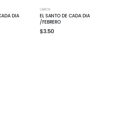
LIBROS
CADA DIA
EL SANTO DE CADA DIA
/FEBRERO
$
3.50
LIBROS
EL SANTO DE
/MARZO
$
3.50