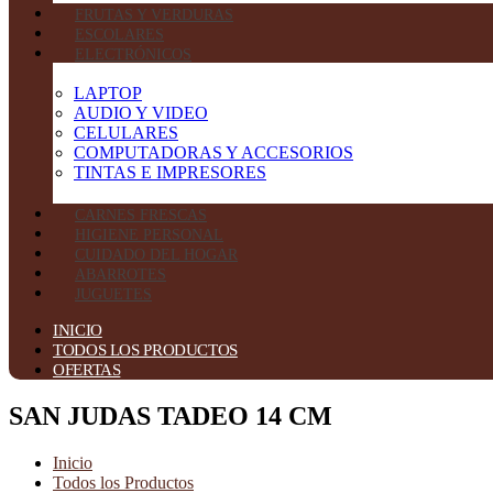
FRUTAS Y VERDURAS
ESCOLARES
ELECTRÓNICOS
LAPTOP
AUDIO Y VIDEO
CELULARES
COMPUTADORAS Y ACCESORIOS
TINTAS E IMPRESORES
CARNES FRESCAS
HIGIENE PERSONAL
CUIDADO DEL HOGAR
ABARROTES
JUGUETES
INICIO
TODOS LOS PRODUCTOS
OFERTAS
SAN JUDAS TADEO 14 CM
Inicio
Todos los Productos